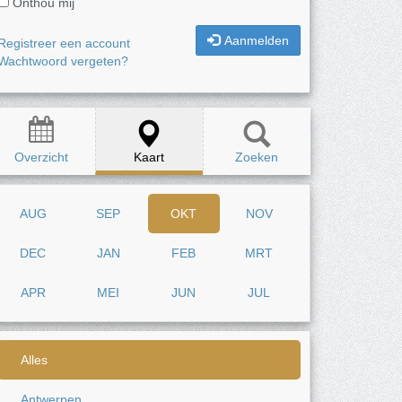
Onthou mij
Aanmelden
Registreer een account
Wachtwoord vergeten?
Overzicht
Kaart
Zoeken
AUG
SEP
OKT
NOV
DEC
JAN
FEB
MRT
APR
MEI
JUN
JUL
Alles
Antwerpen