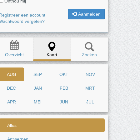
Onthou mij
Aanmelden
Registreer een account
Wachtwoord vergeten?
Overzicht
Kaart
Zoeken
AUG
SEP
OKT
NOV
DEC
JAN
FEB
MRT
APR
MEI
JUN
JUL
Alles
Antwerpen