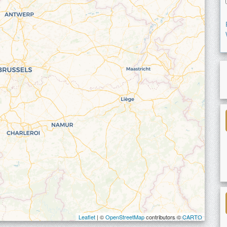
Leaflet
| ©
OpenStreetMap
contributors ©
CARTO