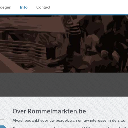
voegen
Info
Contact
Over Rommelmarkten.be
Alvast bedankt voor uw bezoek aan en uw interesse in de site.