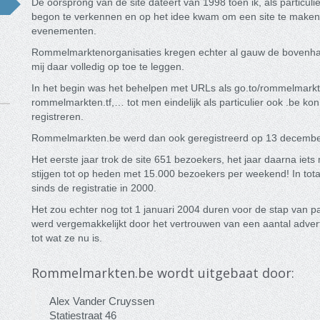
De oorsprong van de site dateert van 1998 toen ik, als particulier
begon te verkennen en op het idee kwam om een site te make
evenementen.
Rommelmarktenorganisaties kregen echter al gauw de bovenhan
mij daar volledig op toe te leggen.
In het begin was het behelpen met URLs als go.to/rommelmarkt
rommelmarkten.tf,… tot men eindelijk als particulier ook .be kon
registreren.
Rommelmarkten.be werd dan ook geregistreerd op 13 december
Het eerste jaar trok de site 651 bezoekers, het jaar daarna iet
stijgen tot op heden met 15.000 bezoekers per weekend! In tot
sinds de registratie in 2000.
Het zou echter nog tot 1 januari 2004 duren voor de stap van par
werd vergemakkelijkt door het vertrouwen van een aantal adver
tot wat ze nu is.
Rommelmarkten.be wordt uitgebaat door:
Alex Vander Cruyssen
Statiestraat 46