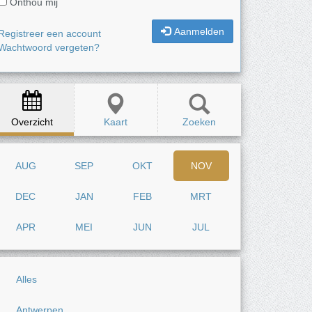
Onthou mij
Aanmelden
Registreer een account
Wachtwoord vergeten?
Overzicht
Kaart
Zoeken
AUG
SEP
OKT
NOV
DEC
JAN
FEB
MRT
APR
MEI
JUN
JUL
Alles
Antwerpen