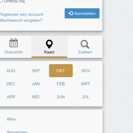
Onthou mij
Aanmelden
Registreer een account
Wachtwoord vergeten?
Overzicht
Kaart
Zoeken
AUG
SEP
OKT
NOV
DEC
JAN
FEB
MRT
APR
MEI
JUN
JUL
Alles
Antwerpen