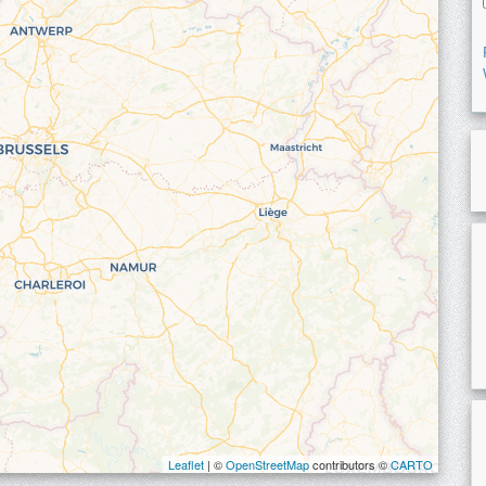
Leaflet
| ©
OpenStreetMap
contributors ©
CARTO