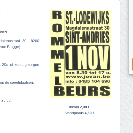
)
JOVAN
dalenastraat 30– 8200
van Brugge)
ot 20u of zondagmorgen
 op de speelplaatsen.
.28.83.
Inkom
2,00 €
Standplaats
4,50 €