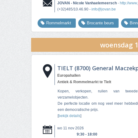
JOVAN - Nicole Vanhaelemeersch
-
http://www
(+32)485/10.46.90 -
info@jovan.be
Rommelmarkt
Brocante beurs
Bin
woensdag 1
TIELT (8700) General Maczekp
Europahallen
Antiek & Rommelmarkt te Tielt
Kopen, verkopen, ruilen van tweed
verzamelobjecten.
De perfecte locatie om nog veel meer hebbedi
een democratische prijs.
[
bekijk details
]
wo 11 nov 2026
9:30 - 18:00