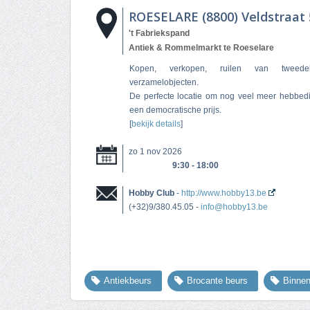
ROESELARE (8800) Veldstraat 
't Fabriekspand
Antiek & Rommelmarkt te Roeselare
Kopen, verkopen, ruilen van tweed
verzamelobjecten.
De perfecte locatie om nog veel meer hebbedi
een democratische prijs.
[
bekijk details
]
zo 1 nov 2026
9:30 - 18:00
Hobby Club
-
http://www.hobby13.be
(+32)9/380.45.05 -
info@hobby13.be
Antiekbeurs
Brocante beurs
Binne