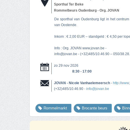
Sporthal Ter Beke
Rommelbeurs Oudenburg - Org. JOVAN
De sporthal van Oudenburg ligt in het centrum
van Oostende.
Inkom : € 2,00 EUR – standgeld : € 4,50 per lope
Info : Org. JOVAN www.jovan.be -
info@jovan.be
- (+32)485/10.46.90 – 050/38.28.
zo 29 nov 2026
8:30 - 17:00
JOVAN - Nicole Vanhaelemeersch
-
http://www
(+32)485/10.46.90 -
info@jovan.be
Rommelmarkt
Brocante beurs
Bin