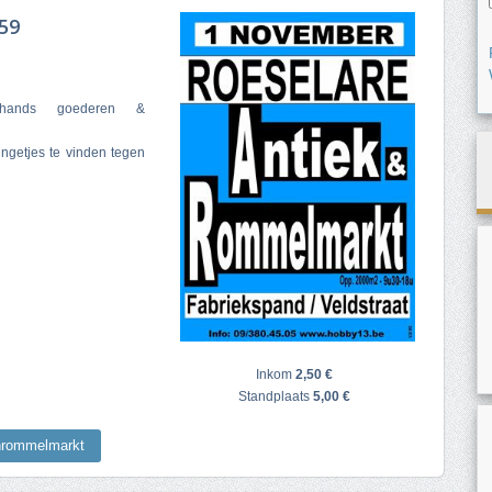
59
ehands goederen &
ngetjes te vinden tegen
Inkom
2,50 €
Standplaats
5,00 €
nrommelmarkt