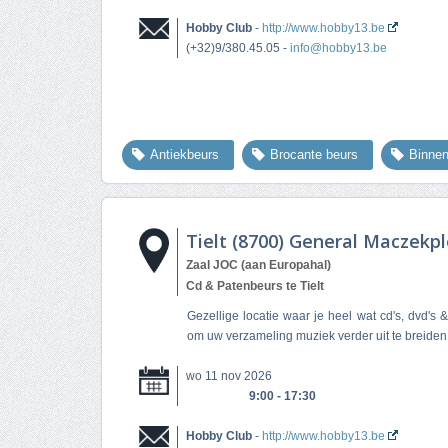
Hobby Club
-
http://www.hobby13.be
(+32)9/380.45.05 -
info@hobby13.be
Antiekbeurs
Brocante beurs
Binne
Tielt (8700) General Maczekpl
Zaal JOC (aan Europahal)
Cd & Patenbeurs te Tielt
Gezellige locatie waar je heel wat cd's, dvd's 
om uw verzameling muziek verder uit te breiden.
wo 11 nov 2026
9:00 - 17:30
Hobby Club
-
http://www.hobby13.be