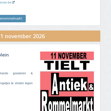
.jovan.be
nenrommelmarkt
1 november 2026
lein
ehands goederen &
ngetjes te vinden tegen