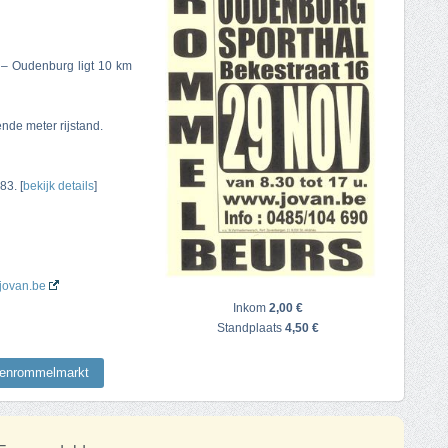
 – Oudenburg ligt 10 km
nde meter rijstand.
83. [
bekijk details
]
.jovan.be
Inkom
2,00 €
Standplaats
4,50 €
nenrommelmarkt