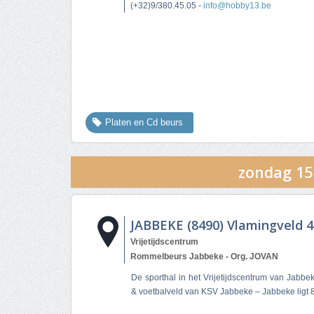
(+32)9/380.45.05 -
info@hobby13.be
Platen en Cd beurs
zondag 15
JABBEKE (8490) Vlamingveld 4
Vrijetijdscentrum
Rommelbeurs Jabbeke - Org. JOVAN
De sporthal in het Vrijetijdscentrum van Jabbek
& voetbalveld van KSV Jabbeke – Jabbeke ligt 