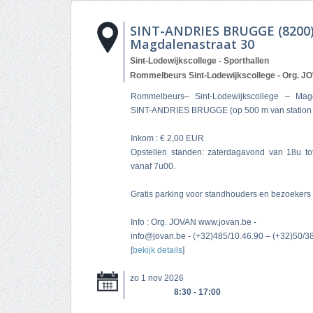
SINT-ANDRIES BRUGGE (8200
Magdalenastraat 30
Sint-Lodewijkscollege - Sporthallen
Rommelbeurs Sint-Lodewijkscollege - Org. 
Rommelbeurs– Sint-Lodewijkscollege – Mag
SINT-ANDRIES BRUGGE (op 500 m van station 
Inkom : € 2,00 EUR
Opstellen standen: zaterdagavond van 18u t
vanaf 7u00.
Gratis parking voor standhouders en bezoekers
Info : Org. JOVAN www.jovan.be -
info@jovan.be
- (+32)485/10.46.90 – (+32)50/38
[
bekijk details
]
zo 1 nov 2026
8:30 - 17:00