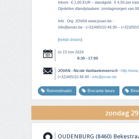
Inkom : € 2,00 EUR – standgeld : € 4,50 per lope
Opstellen dtandplaatsen: zondagmorgen van 06
Info : Org. JOVAN www.jovan.be -
info@jovan.be
- (+32)485/10.46.90 – (+32)050/
[
bekijk details
]
zo 15 nov 2026
8:30 - 17:00
JOVAN - Nicole Vanhaelemeersch
-
http://www
(+32)485/10.46.90 -
info@jovan.be
Rommelmarkt
Brocante beurs
Bin
zondag 29
OUDENBURG (8460) Bekestraa