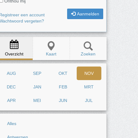
Onthou mij
Aanmelden
Registreer een account
Wachtwoord vergeten?
Overzicht
Kaart
Zoeken
AUG
SEP
OKT
NOV
DEC
JAN
FEB
MRT
APR
MEI
JUN
JUL
Alles
Antwerpen