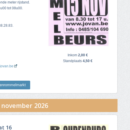
nde meter rijstand.
u00 tot 08u00.
38.28.83.
Inkom
2,00 €
Standplaats
4,50 €
.jovan.be
nenrommelmarkt
 november 2026
t 16