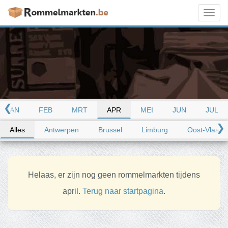
Toggl
navig
❮
JAN
FEB
MRT
APR
MEI
JUN
JUL
❯
Alles
Antwerpen
Brussel
Limburg
Oost-Vlaand
Helaas, er zijn nog geen rommelmarkten tijdens
april.
Terug naar startpagina
.