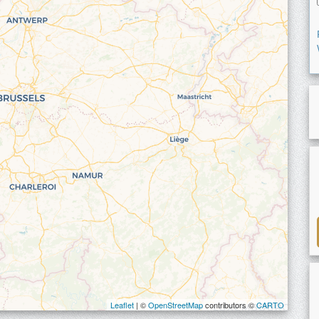
Leaflet
| ©
OpenStreetMap
contributors ©
CARTO