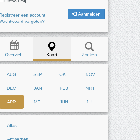
Onthou mij
Aanmelden
Registreer een account
Wachtwoord vergeten?
Overzicht
Kaart
Zoeken
AUG
SEP
OKT
NOV
DEC
JAN
FEB
MRT
APR
MEI
JUN
JUL
Alles
Antwerpen