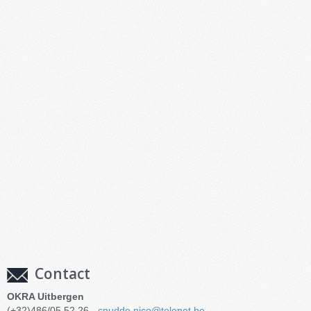
Contact
OKRA Uitbergen
(+32)486/05.52.26 -
cnudde.nico@telenet.be