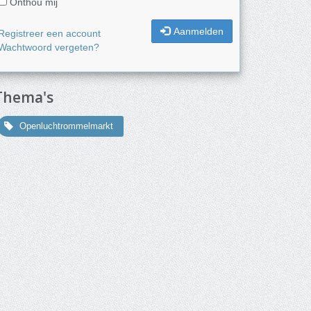
Onthou mij
Aanmelden
Registreer een account
Wachtwoord vergeten?
Thema's
Openluchtrommelmarkt