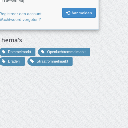
Onthou mij
Aanmelden
Registreer een account
Wachtwoord vergeten?
Thema's
Rommelmarkt
Openluchtrommelmarkt
Braderij
Straatrommelmarkt