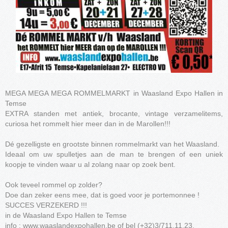
MEGA MEGA MEGA ROMMELMARKT in Waasland Expo Hallen in
Temse
EXTRA standen met antiek, brocante, vintage verzamelitems,
curiosa het rommelt hier meer dan in de Marollen!!!
Dé gezelligste en grootste binnen rommelmarkt van het Waasland.
Ideaal om uw spulletjes aan de man te brengen of een uniek
koopje te vinden waar u al zolang naar op zoek bent.
Ook teveel rommel op zolder?
Doe dan zeker eens mee, dat is goed voor je portemonnee !
SUCCES VERZEKERD !!!
in de Waasland Expo Hallen te Temse
info : www.waaslandexpohallen.be of bel (+32)3/711.11.23.