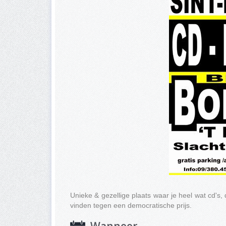
Unieke & gezellige plaats waar je heel wat cd's,
vinden tegen een democratische prijs.