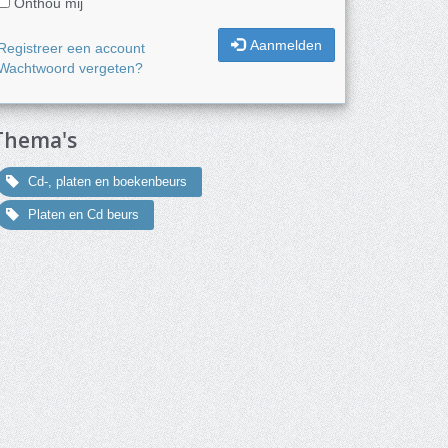
Onthou mij
Aanmelden
Registreer een account
Wachtwoord vergeten?
Thema's
Cd-, platen en boekenbeurs
Platen en Cd beurs