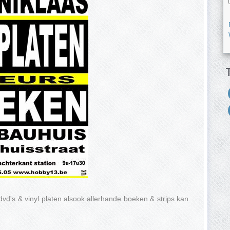
 dvd's & vinyl platen alsook allerhande boeken & strips kan