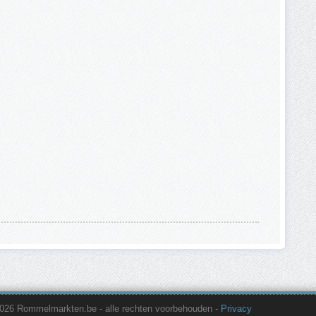
026 Rommelmarkten.be
- alle rechten voorbehouden
-
Privacy