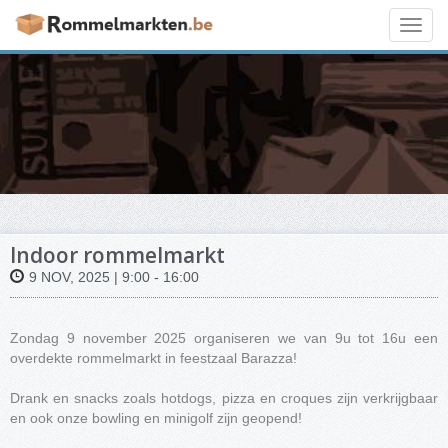
Toggl
navig
Indoor rommelmarkt
9 NOV, 2025 | 9:00 - 16:00
Zondag 9 november 2025 organiseren we van 9u tot 16u een
overdekte rommelmarkt in feestzaal Barazza!
Drank en snacks zoals hotdogs, pizza en croques zijn verkrijgbaar
en ook onze bowling en minigolf zijn geopend!